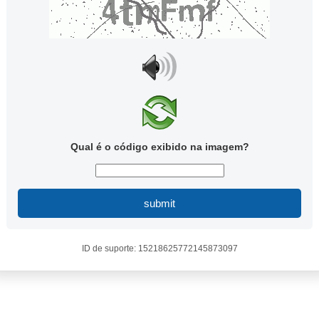
Qual é o código exibido na imagem?
submit
ID de suporte: 15218625772145873097