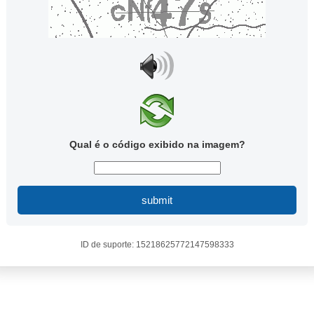
Qual é o código exibido na imagem?
submit
ID de suporte: 15218625772147598333