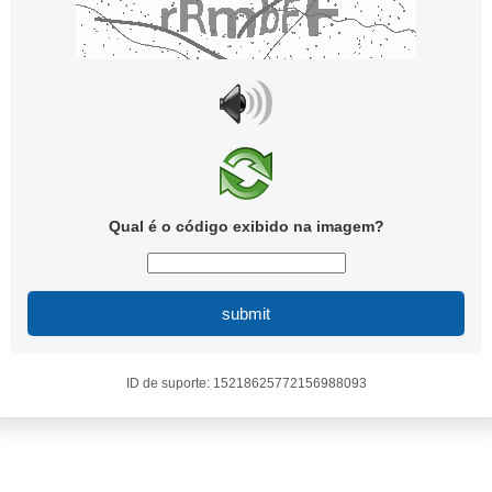
Qual é o código exibido na imagem?
submit
ID de suporte: 15218625772156988093