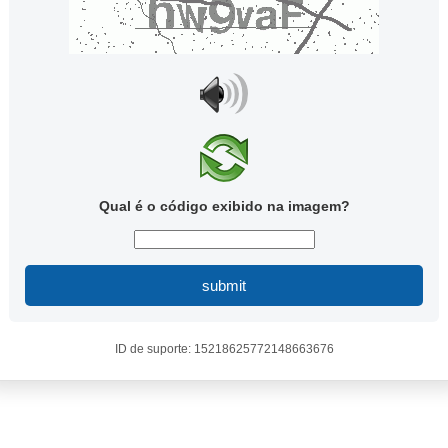
Qual é o código exibido na imagem?
submit
ID de suporte: 15218625772148663676