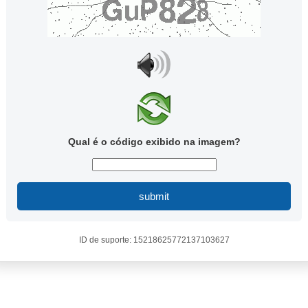
Qual é o código exibido na imagem?
submit
ID de suporte: 15218625772137103627