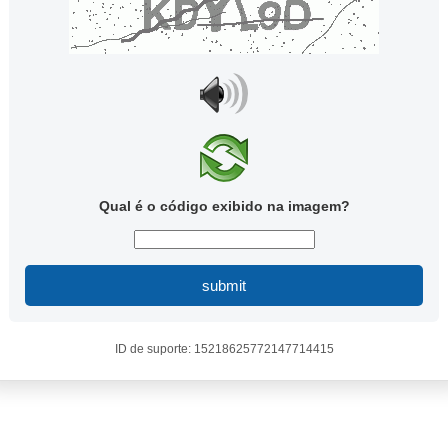
Qual é o código exibido na imagem?
submit
ID de suporte: 15218625772147714415