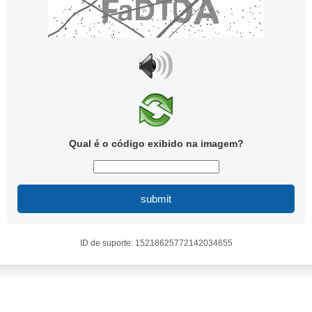
Qual é o código exibido na imagem?
submit
ID de suporte: 15218625772142034655