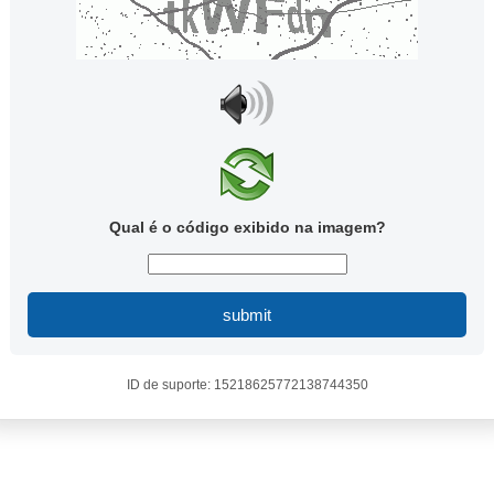
Qual é o código exibido na imagem?
submit
ID de suporte: 15218625772138744350