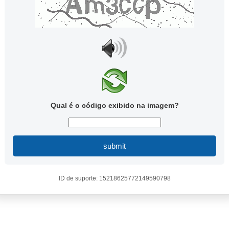
Qual é o código exibido na imagem?
submit
ID de suporte: 15218625772149590798