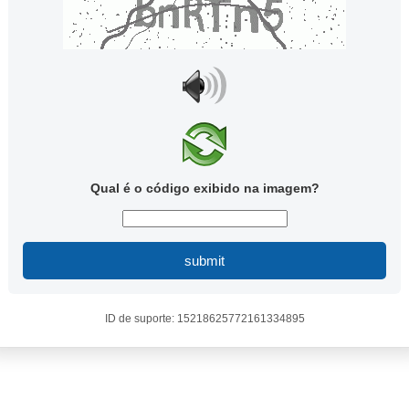
Qual é o código exibido na imagem?
submit
ID de suporte: 15218625772161334895