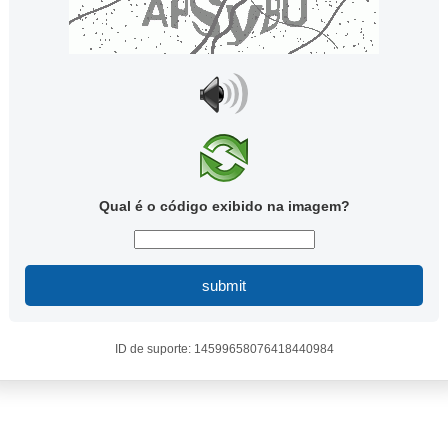
Qual é o código exibido na imagem?
submit
ID de suporte: 14599658076418440984