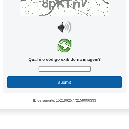
Qual é o código exibido na imagem?
submit
ID de suporte: 15218625772159006333