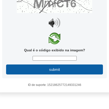
Qual é o código exibido na imagem?
submit
ID de suporte: 15218625772149331246