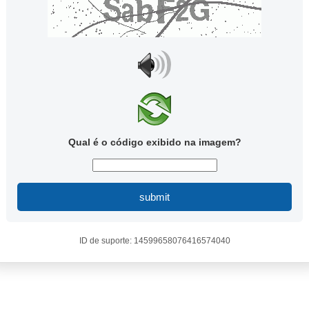
Qual é o código exibido na imagem?
submit
ID de suporte: 14599658076416574040