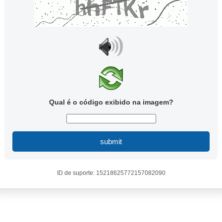
Qual é o código exibido na imagem?
submit
ID de suporte: 15218625772157082090