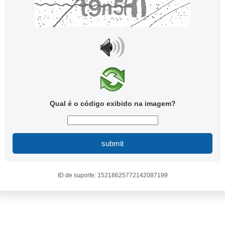
Qual é o código exibido na imagem?
submit
ID de suporte: 15218625772142087199