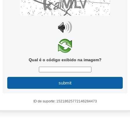
Qual é o código exibido na imagem?
submit
ID de suporte: 15218625772146284473