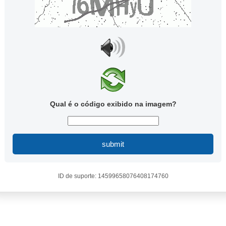
Qual é o código exibido na imagem?
submit
ID de suporte: 14599658076408174760