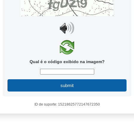
Qual é o código exibido na imagem?
submit
ID de suporte: 15218625772147672350