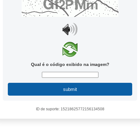
Qual é o código exibido na imagem?
submit
ID de suporte: 15218625772156134508