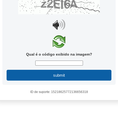
Qual é o código exibido na imagem?
submit
ID de suporte: 15218625772136656318