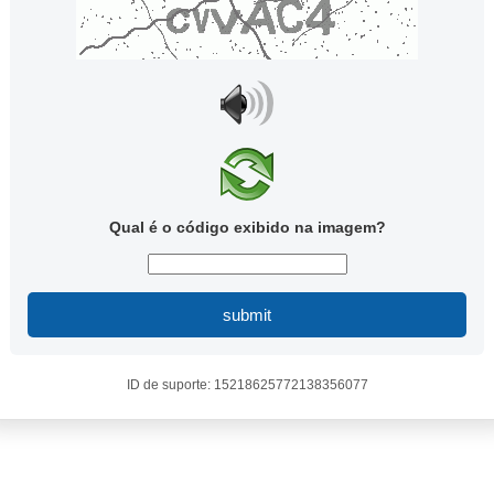
Qual é o código exibido na imagem?
submit
ID de suporte: 15218625772138356077