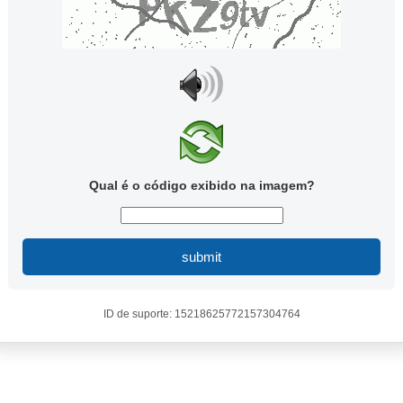
Qual é o código exibido na imagem?
submit
ID de suporte: 15218625772157304764