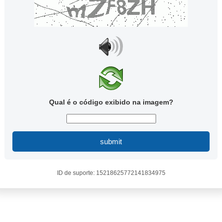
Qual é o código exibido na imagem?
submit
ID de suporte: 15218625772141834975