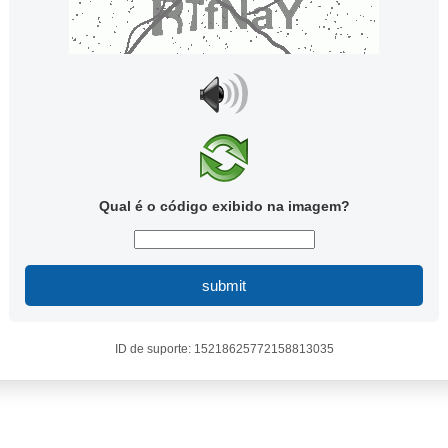
Qual é o código exibido na imagem?
submit
ID de suporte: 15218625772158813035