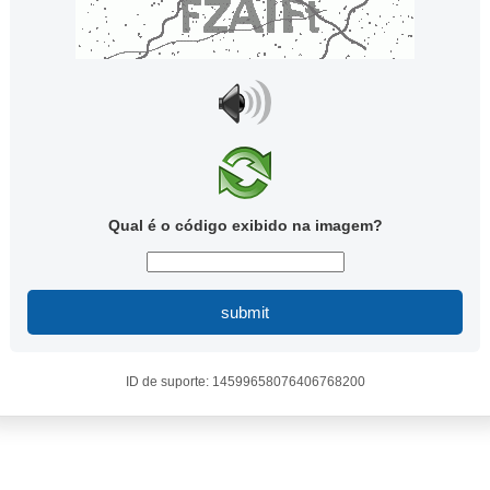
Qual é o código exibido na imagem?
submit
ID de suporte: 14599658076406768200