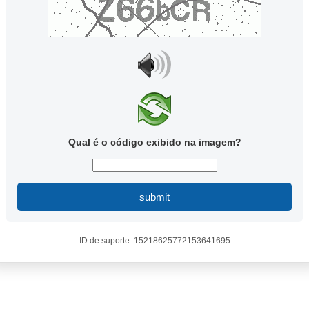
Qual é o código exibido na imagem?
submit
ID de suporte: 15218625772153641695