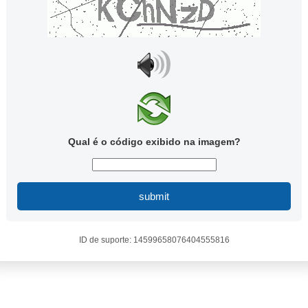
Qual é o código exibido na imagem?
submit
ID de suporte: 14599658076404555816