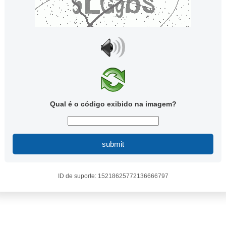
Qual é o código exibido na imagem?
submit
ID de suporte: 15218625772136666797