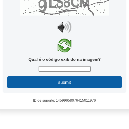
Qual é o código exibido na imagem?
submit
ID de suporte: 14599658076415011976