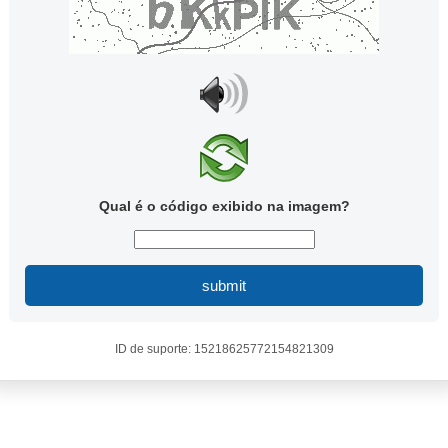
Qual é o código exibido na imagem?
submit
ID de suporte: 15218625772154821309