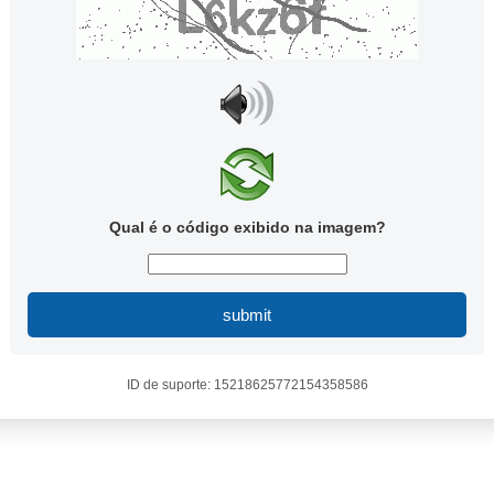
Qual é o código exibido na imagem?
submit
ID de suporte: 15218625772154358586