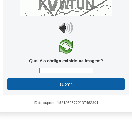
Qual é o código exibido na imagem?
submit
ID de suporte: 15218625772137462301