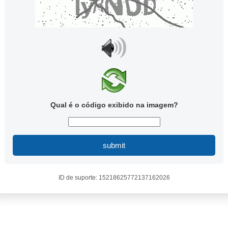
Qual é o código exibido na imagem?
submit
ID de suporte: 15218625772137162026