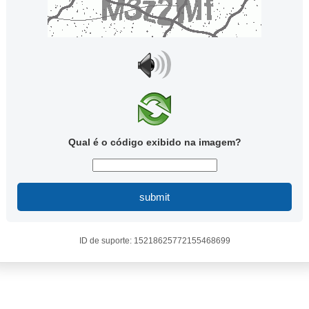
Qual é o código exibido na imagem?
submit
ID de suporte: 15218625772155468699