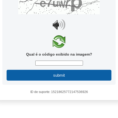
Qual é o código exibido na imagem?
submit
ID de suporte: 15218625772147536926