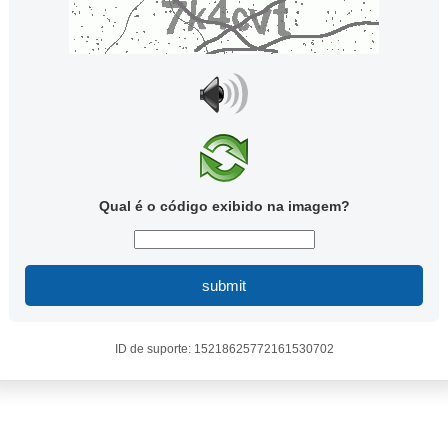
Qual é o código exibido na imagem?
submit
ID de suporte: 15218625772161530702