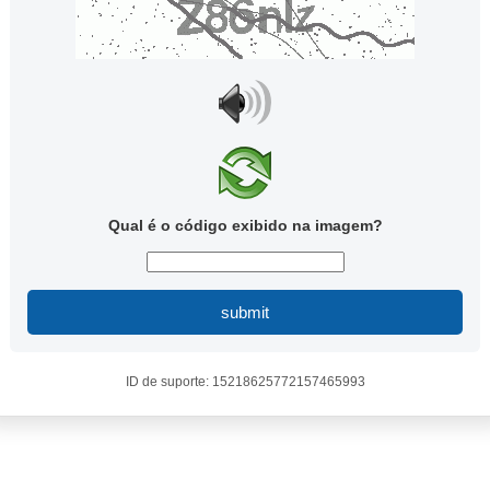
Qual é o código exibido na imagem?
submit
ID de suporte: 15218625772157465993