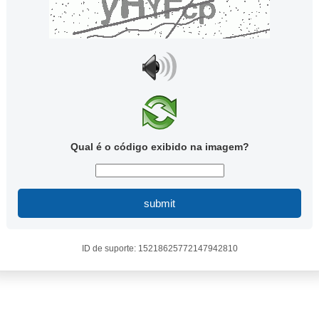
Qual é o código exibido na imagem?
submit
ID de suporte: 15218625772147942810