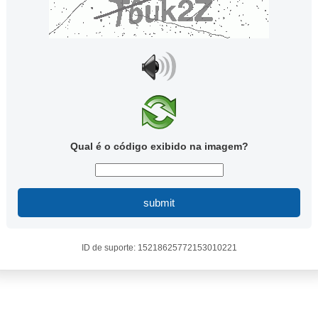
Qual é o código exibido na imagem?
submit
ID de suporte: 15218625772153010221