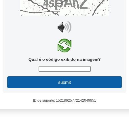
Qual é o código exibido na imagem?
submit
ID de suporte: 15218625772142049851