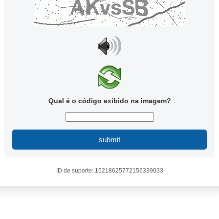
Qual é o código exibido na imagem?
submit
ID de suporte: 15218625772156339033