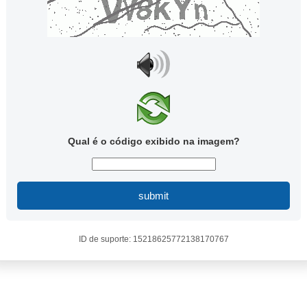
Qual é o código exibido na imagem?
submit
ID de suporte: 15218625772138170767