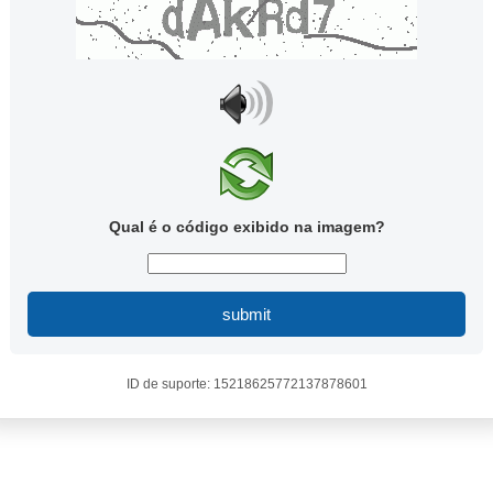
Qual é o código exibido na imagem?
submit
ID de suporte: 15218625772137878601