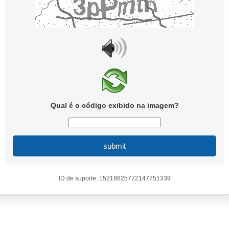
Qual é o código exibido na imagem?
submit
ID de suporte: 15218625772147751339