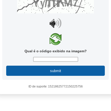
Qual é o código exibido na imagem?
submit
ID de suporte: 15218625772150225756