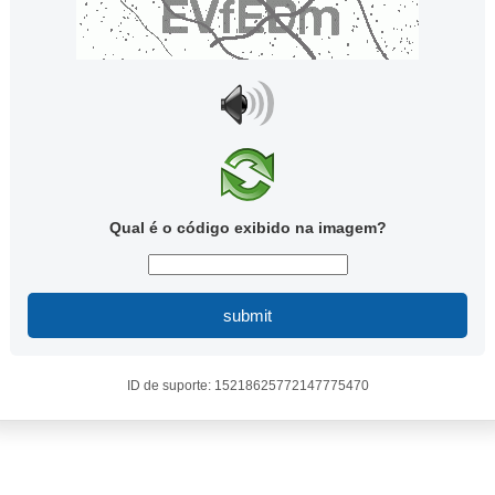
Qual é o código exibido na imagem?
submit
ID de suporte: 15218625772147775470