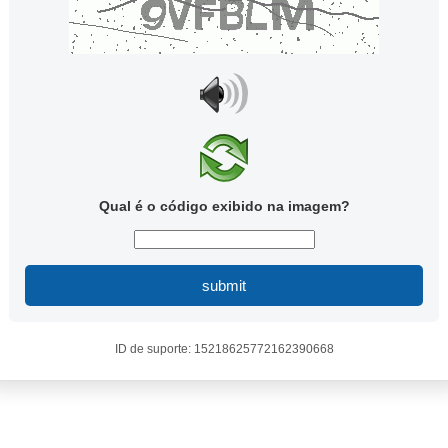
Qual é o código exibido na imagem?
submit
ID de suporte: 15218625772162390668