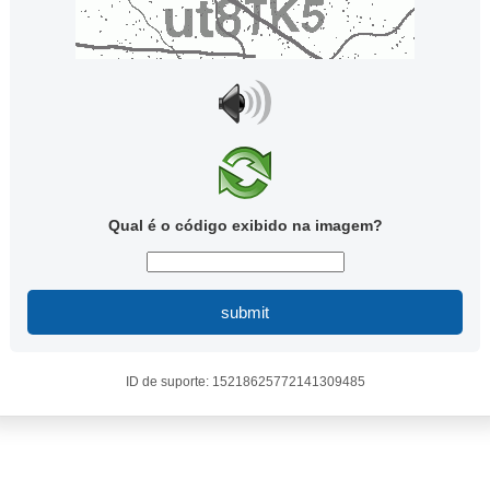
Qual é o código exibido na imagem?
submit
ID de suporte: 15218625772141309485