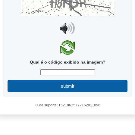
Qual é o código exibido na imagem?
submit
ID de suporte: 15218625772162011898